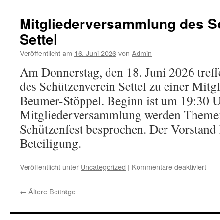
Sch
zur
Mitgliederversammlung des S
Grat
Settel
in
Antr
Veröffentlicht am
16. Juni 2026
von
Admin
Am Donnerstag, den 18. Juni 2026 treffe
des Schützenverein Settel zu einer Mit
Beumer-Stöppel. Beginn ist um 19:30 U
Mitgliederversammlung werden Theme
Schützenfest besprochen. Der Vorstand h
Beteiligung.
für
Veröffentlicht unter
Uncategorized
|
Kommentare deaktiviert
Mitg
des
←
Ältere Beiträge
Schü
Sett