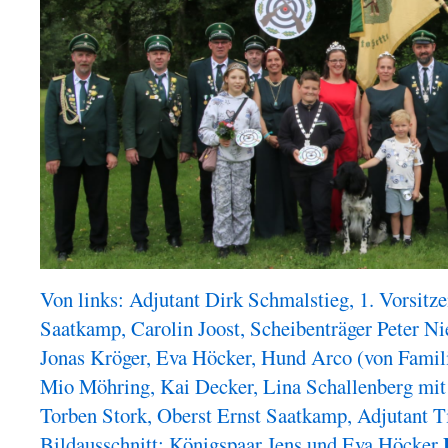
Von links: Adjutant Dirk Schmalstieg, 1. Vorsitz
Saatkamp, Carolin Joost, Scheibenträger Peter N
Jonas Kröger, Eva Höcker, Hund Arco (von Famil
Mio Möhring, Kai Decker, Lina Schallenberg mit 
Torben Stork, Oberst Ernst Saatkamp, Adjutant 
Bildausschnitt: Königspaar Jens und Eva Höcker