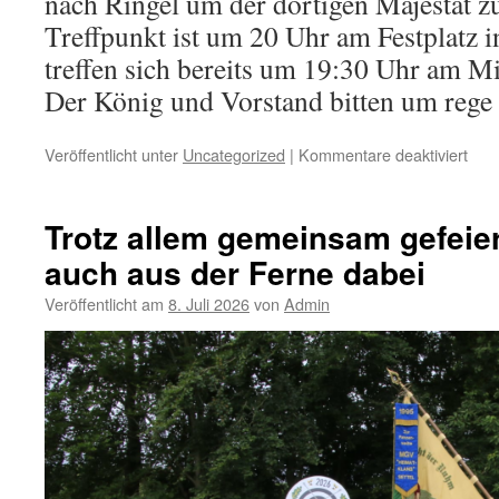
nach Ringel um der dortigen Majestät zu
Treffpunkt ist um 20 Uhr am Festplatz i
treffen sich bereits um 19:30 Uhr am 
Der König und Vorstand bitten um rege
für
Veröffentlicht unter
Uncategorized
|
Kommentare deaktiviert
Sett
Sch
zur
Trotz allem gemeinsam gefeie
Grat
auch aus der Ferne dabei
in
Ring
Veröffentlicht am
8. Juli 2026
von
Admin