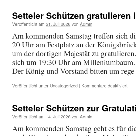
in
Sett
Setteler Schützen gratulieren 
Veröffentlicht am
21. Juli 2026
von
Admin
Am kommenden Samstag treffen sich die
20 Uhr am Festplatz an der Königsbrüc
um der dortigen Majestät zu gratulieren.
sich um 19:30 Uhr am Milleniumbaum.
Der König und Vorstand bitten um rege
für
Veröffentlicht unter
Uncategorized
|
Kommentare deaktiviert
Sett
Sch
grat
Setteler Schützen zur Gratulat
in
Wes
Veröffentlicht am
14. Juli 2026
von
Admin
Am kommenden Samstag geht es für die 