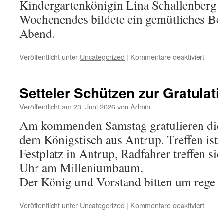
Kindergartenkönigin Lina Schallenberg
Wochenendes bildete ein gemütliches 
Abend.
für
Veröffentlicht unter
Uncategorized
|
Kommentare deaktiviert
Trot
alle
gem
Setteler Schützen zur Gratulat
gefe
–
Veröffentlicht am
23. Juni 2026
von
Admin
Kön
Am kommenden Samstag gratulieren die
Jen
auc
dem Königstisch aus Antrup. Treffen i
aus
Festplatz in Antrup, Radfahrer treffen s
der
Fer
Uhr am Milleniumbaum.
dabe
Der König und Vorstand bitten um rege
für
Veröffentlicht unter
Uncategorized
|
Kommentare deaktiviert
Sett