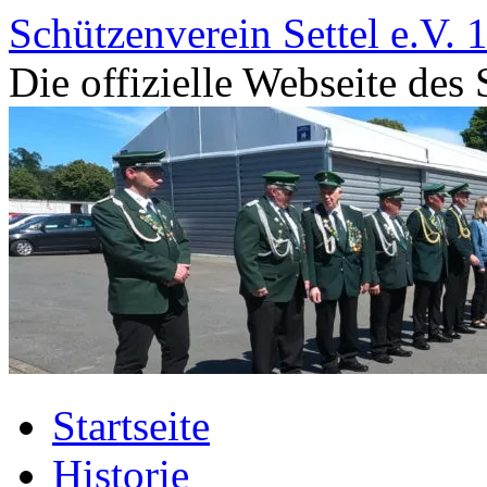
Zum
Schützenverein Settel e.V. 
Inhalt
springen
Die offizielle Webseite des 
Startseite
Historie