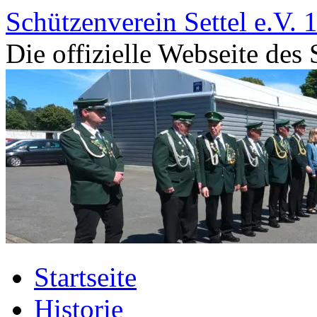
Zum
Schützenverein Settel e.V. 
Inhalt
springen
Die offizielle Webseite des 
Startseite
Historie