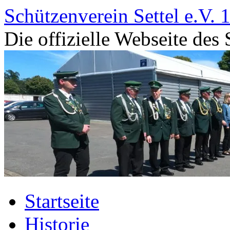
Zum
Schützenverein Settel e.V. 
Inhalt
springen
Die offizielle Webseite des 
Startseite
Historie