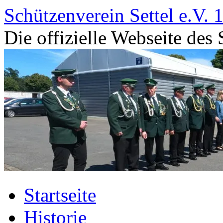
Zum
Schützenverein Settel e.V. 
Inhalt
springen
Die offizielle Webseite des 
Startseite
Historie