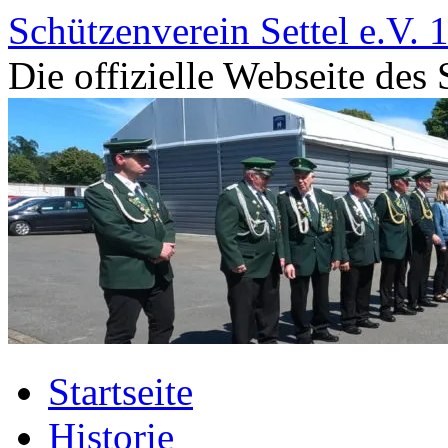
Zum
Schützenverein Settel e.V. 
Inhalt
springen
Die offizielle Webseite des 
Startseite
Historie