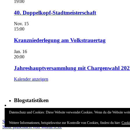
19:00
40. Doppelkopf-Stadtmeisterschaft
Nov.
15
15:00
Kranzniederlegung am Volkstrauertag
Jan.
16
20:00
Jahreshauptversammlung mit Chargenwahl 202
Kalender anzeigen
Blogstatistiken
28.606 Zugriffe
Datenschutz und Cookies: Diese Website verwendet Cookies. Wenn du die Website weit
Schützenverein Settel e.V. 1905
Weitere Informationen, beispielsweise zur Kontrolle von Cookies, findest du hier:
Cooki
Stolz präsentiert von WordPress.