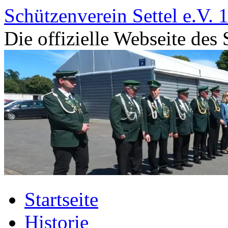
Zum
Schützenverein Settel e.V. 
Inhalt
springen
Die offizielle Webseite des 
Startseite
Historie